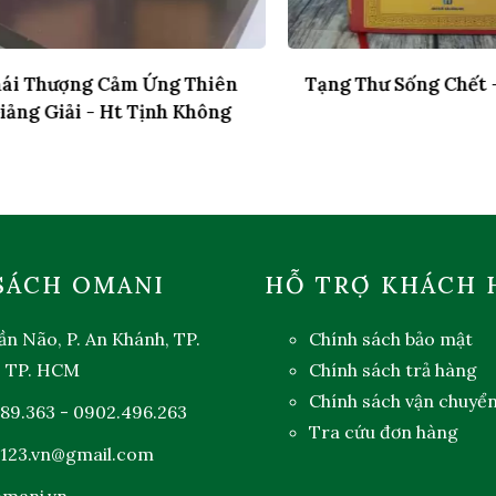
 Thượng Cảm Ứng Thiên
Tạng Thư Sống Chết - B
g Giải - Ht Tịnh Không
SÁCH OMANI
HỖ TRỢ KHÁCH 
ần Não, P. An Khánh, TP.
Chính sách bảo mật
, TP. HCM
Chính sách trả hàng
Chính sách vận chuyể
89.363
-
0902.496.263
Tra cứu đơn hàng
123.vn@gmail.com
mani.vn