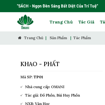
"SÁCH - Ngọn Đèn Sáng Bất Diệt Của Trí Tuệ"
Trang Chủ
Tác Giả
Tá
Trang Chủ
|
Sản Phẩm
|
Tác Phẩm
KHAO - PHẤT
Mã SP:
TP01
Nhà cung cấp: OMANI
Tác giả: Đồ Phồn, Bùi Huy Phồn
NXB: Văn Học