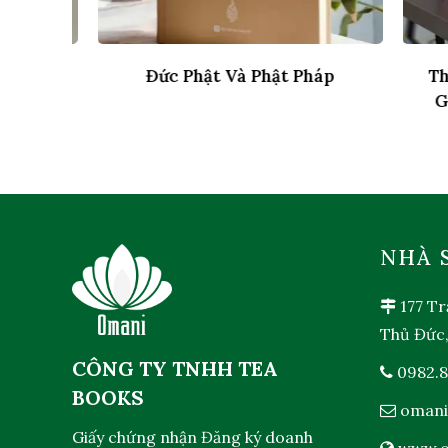
Tuyên
Đức Phật Và Phật Pháp
Thái
Giản
NHÀ 
177 Tr
Thủ Đức
CÔNG TY TNHH TEA
0982.8
BOOKS
omani
Giấy chứng nhận Đăng ký doanh
www.o