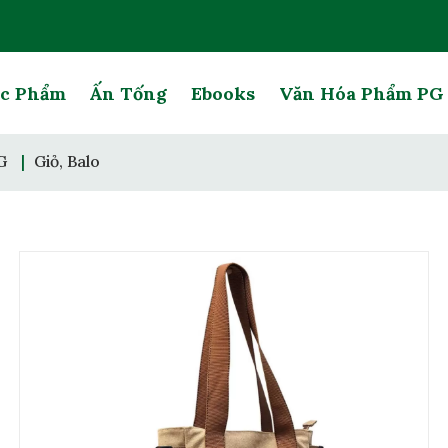
c Phẩm
Ấn Tống
Ebooks
Văn Hóa Phẩm P
G
|
Giỏ, Balo