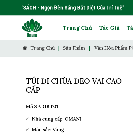
"SÁCH - Ngọn Đèn Sáng Bất Diệt Của Trí Tuệ"
Trang Chủ
Tác Giả
Tá
Trang Chủ
|
Sản Phẩm
|
Văn Hóa Phẩm P
TÚI ĐI CHÙA ĐEO VAI CAO
CẤP
Mã SP:
GBT01
Nhà cung cấp: OMANI
Màu sắc: Vàng