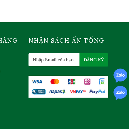
HÀNG
NHẬN SÁCH ẤN TỐNG
ĐĂNG KÝ
n