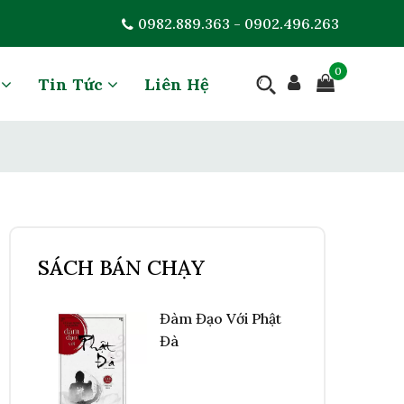
0982.889.363 - 0902.496.263
0
G
Tin Tức
Liên Hệ
SÁCH BÁN CHẠY
Đàm Đạo Với Phật
Đà